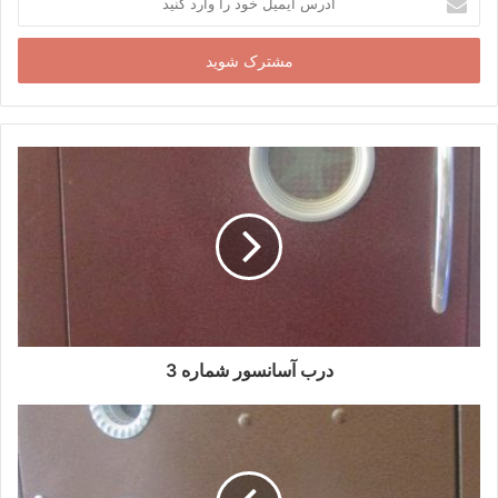
ایمیل
خود
را
وارد
کنید
درب آسانسور شماره 3