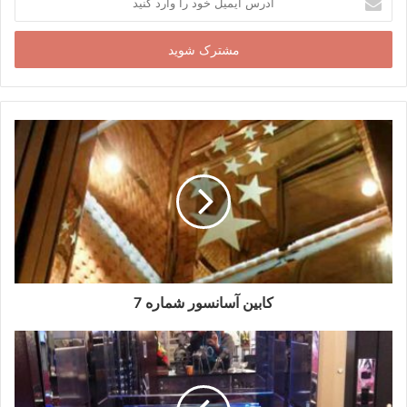
ایمیل
خود
را
وارد
کنید
کابین آسانسور شماره 7