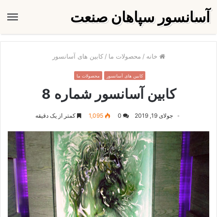
آسانسور سپاهان صنعت
منو
خانه
/
محصولات ما
/
کابین های آسانسور
کابین های آسانسور
محصولات ما
کابین آسانسور شماره 8
جولای 19, 2019
0
1,095
کمتر از یک دقیقه